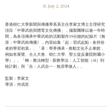
July 2, 2024
香港樹仁大學新聞與傳播學系系主任李家文博士主理研究
項目「中華武術與體育文化傳播」，攝製團隊以逾一年時
間，為各項傳承中華武術的活動製作19分鐘的紀錄片《無
涯：中華武術傳播》，內容結集「起：習武起點 – 各持份
者的學習初衷」、「承：學界傳承 – 推動文化不止拳館，
例如有展覽、仝人大會、樹仁大學、聖士提反書院附屬小
學）」、「轉：教法轉型 – 新教學法：人工智能（AI）到
校計劃」與「合：人武合一 – 無涯學做人」。
監製：李家文
導演：何戎笙