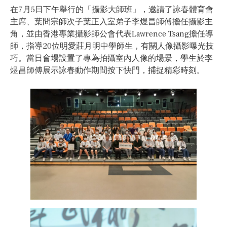
在7月5日下午舉行的「攝影大師班」，邀請了詠春體育會
主席、葉問宗師次子葉正入室弟子李煜昌師傅擔任攝影主
角，並由香港專業攝影師公會代表Lawrence Tsang擔任導
師，指導20位明愛莊月明中學師生，有關人像攝影曝光技
巧。當日會場設置了專為拍攝室內人像的場景，學生於李
煜昌師傅展示詠春動作期間按下快門，捕捉精彩時刻。