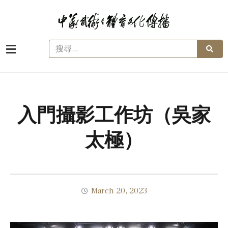
入門攝影工作坊（吳家
太極）
March 20, 2023