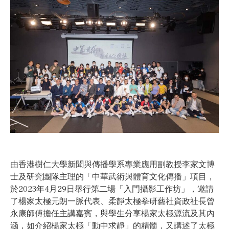
由香港樹仁大學新聞與傳播學系專業應用副教授李家文博
士及研究團隊主理的「中華武術與體育文化傳播」項目，
於2023年4月29日舉行第二場「入門攝影工作坊」，邀請
了楊家太極元朗一脈代表、柔靜太極拳研藝社資政社長曾
永康師傅擔任主講嘉賓，與學生分享楊家太極源流及其內
涵，如介紹楊家太極「動中求靜」的精髓，又講述了太極