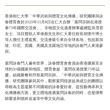
香港樹仁大學「中華武術與體育文化傳播」研究團隊與詠
春體育會於2025年11月8日在仁大合辦「葉問宗師在港授
拳75年國際交流會」。非物質文化遺產辦事處總監吳雪君
女士、項目贊助人單偉彪先生和仁大署任校長胡懷中博士
等人擔任主禮嘉賓。交流會吸引來自全球各地，包括新加
坡、印尼、英國、美國及克羅地亞等地的詠春門人來港參
與。
葉問詠春門人遍布世界，詠春體育會會員由香港擴展至全
球約50個國家和地區。體育會趁「葉問在港授業75年誌
慶」組織聚餐和拜祭葉問宗師。「中華武術與體育文化傳
播」研究團隊參與其中，觀察葉問指派徒弟成立的團體以
尋根為主題凝聚不同國籍的詠春愛好者。從技藝傳承和文
化傳播兩方面，更立體地推廣葉問詠春的同時，也發揮尊
師重道和慎終追遠等中華文化內涵。