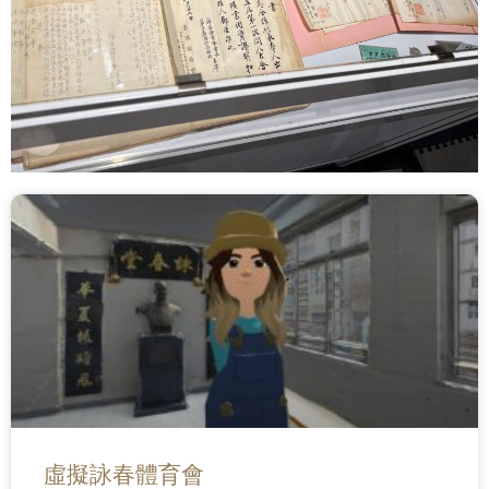
虛擬詠春體育會