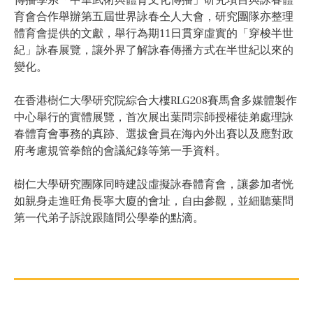
傳播學系「中華武術與體育文化傳播」研究項目與詠春體
育會合作舉辦第五屆世界詠春仝人大會，研究團隊亦整理
體育會提供的文獻，舉行為期11日貫穿虛實的「穿梭半世
紀」詠春展覽，讓外界了解詠春傳播方式在半世紀以來的
變化。
在香港樹仁大學研究院綜合大樓RLG208賽馬會多媒體製作
中心舉行的實體展覽，首次展出葉問宗師授權徒弟處理詠
春體育會事務的真跡、選拔會員在海內外出賽以及應對政
府考慮規管拳館的會議紀錄等第一手資料。
樹仁大學研究團隊同時建設虛擬詠春體育會，讓參加者恍
如親身走進旺角長寧大廈的會址，自由參觀，並細聽葉問
第一代弟子訴說跟隨問公學拳的點滴。