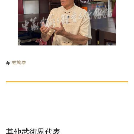
螳螂拳
其他武術界代表