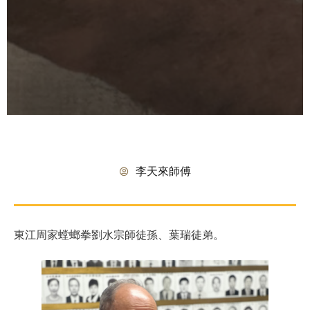
李天來師傅
東江周家螳螂拳劉水宗師徒孫、葉瑞徒弟。