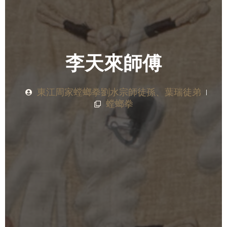
李天來師傅
東江周家螳螂拳劉水宗師徒孫、葉瑞徒弟
螳螂拳