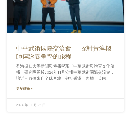
中華武術國際交流會——探討黃淳樑
師傅詠春拳學的旅程
香港樹仁大學新聞與傳播學系「中華武術與體育文化傳
播」研究團隊於2024年11月安排中華武術國際交流會，
讓近三百位來自全球各地，包括香港、內地、英國、美
國、意大利、德國、西班牙、丹麥、瑞典和馬來西亞等
更多詳細 »
地的詠春師傅雲集樹仁大學，參加「黃淳樑同學會聚會
—2024香港站」一連兩日的活動，展現中華武術的國際
傳播影響力。 開幕儀式11月22日舉行，由黃淳樑師傅親
2024 年 11 月 22 日
傳弟子以分享形式，探討黃淳樑詠春拳學的旅程。翌日
的活動由第一代弟子帶領黃系門人作技術交流。 多間
中小學的校長和師生獲邀以觀察員身份出席國際交流
會，親自訪問中外武術家，甚至即席接受詠春指導，了