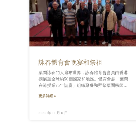
詠春體育會晚宴和祭祖
葉問詠春門人遍布世界，詠春體育會會員由香港
擴展至全球約50個國家和地區。體育會趁「葉問
在港授業75年誌慶」組織聚餐和拜祭葉問宗師。
「中華武術與體育文化傳播」研究團隊參與其
更多詳細 »
中，觀察葉問指派徒弟成立的團體以尋根為主題
凝聚不同國籍的詠春愛好者。從技藝傳承和文化
傳播兩方面，更立體地推廣葉問詠春的同時，也
2025 年 11 月 8 日
發揮尊師重道和慎終追遠等中華文化內涵。