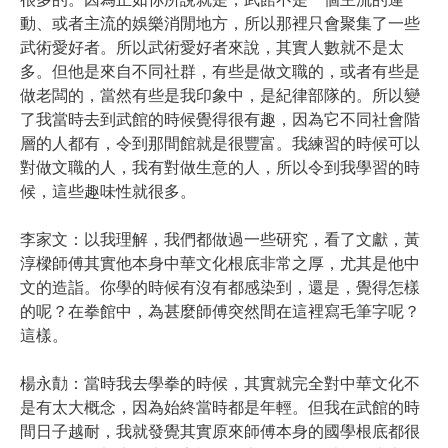
很多的。因為正如你所說就是，武館不是一個主流的運
動、或者主流的娛樂消閒地方，所以那裡只會聚集了一些
武術愛好者。所以武術愛好者來說，其實人數就不是太
多。但他是來自不同社群，有些是做文職的，或者有些是
做老闆的，當然有些是我印象中，是紀律部隊的。所以變
了我當時去到武館的時候覺得很有趣，因為它不同社會階
層的人都有，令到那間館就是很豐富。我練習的時候可以
對做文職的人，我有對做生意的人，所以令到我學習的時
候，這些趣味性就很多。
李家文：以我理解，我們都做過一些研究，看了文獻，黃
淳樑師傅其實他本身中華文化根底非常之厚，尤其是他中
文的造詣。你學的時候有沒有都感染到，還是，覺得怎樣
的呢？在拳館中，為甚麼師傅突然間在這裡寫毛筆字呢？
這樣。
楊永勣：當時我去學拳的時候，其實就完全對中華文化不
是有太大概念，因為始終當時都是年輕。但我在武館的時
間日子越耐，我就發覺其實原來師傅本身的國學根底都很