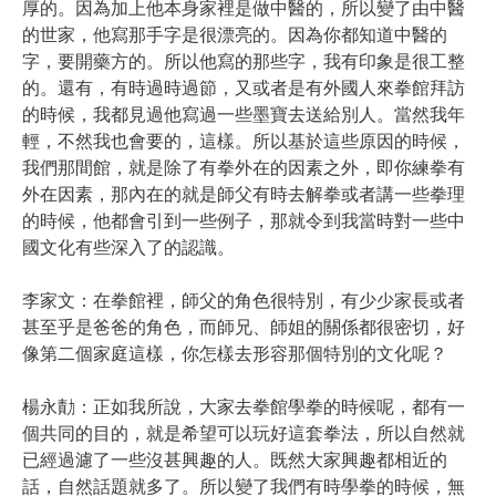
厚的。因為加上他本身家裡是做中醫的，所以變了由中醫
的世家，他寫那手字是很漂亮的。因為你都知道中醫的
字，要開藥方的。所以他寫的那些字，我有印象是很工整
的。還有，有時過時過節，又或者是有外國人來拳館拜訪
的時候，我都見過他寫過一些墨寶去送給別人。當然我年
輕，不然我也會要的，這樣。所以基於這些原因的時候，
我們那間館，就是除了有拳外在的因素之外，即你練拳有
外在因素，那內在的就是師父有時去解拳或者講一些拳理
的時候，他都會引到一些例子，那就令到我當時對一些中
國文化有些深入了的認識。
李家文：在拳館裡，師父的角色很特別，有少少家長或者
甚至乎是爸爸的角色，而師兄、師姐的關係都很密切，好
像第二個家庭這樣，你怎樣去形容那個特別的文化呢？
楊永勣：正如我所說，大家去拳館學拳的時候呢，都有一
個共同的目的，就是希望可以玩好這套拳法，所以自然就
已經過濾了一些沒甚興趣的人。既然大家興趣都相近的
話，自然話題就多了。所以變了我們有時學拳的時候，無