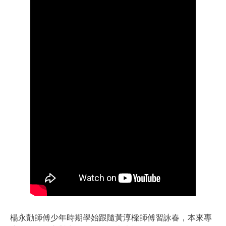
楊永勣師傅少年時期學始跟隨黃淳樑師傅習詠春，本來專