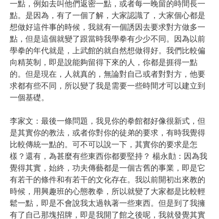
一點，例如去叫他們返密一點，或者每一晚留的時間長一
點。是因為，有了一個了解，大家認識了，大家個心都是
想做好這件事的時候，我就有一個誘因去要求對方做多一
點，但是這個就變了跟當時我學拳有少少不同。因為以前
學拳的年代就是，上武館的就自然想做得好。我們比較偏
向精英制，即是說能夠留得下來的人，你都是捱得一點
的。但是現在，人就真的，無論對自己或者對對方，他要
求都有些不同，所以變了我是需要一些時間才可以建立到
一個基礎。
李家文：最後一條問題，我見你的拳館都好像很新式，但
是其實你的教法，或者你對你的徒弟的要求，有時我覺得
比較傳統一點的。可不可以說一下，其實你的要求是怎
樣？還有，為甚麼有些東西你都要堅持？ 楊永勣：因為我
覺得其實，始終，功夫傳藝都是一個古舊的事業，即是它
有若干的條件和有若干的文化存在。我以前開初出來教的
時候，用興趣班的心態教拳，所以就變了大家都是比較輕
鬆一點，即是不會說我太過執著一些東西。但是到了我擁
有了自己那塊招牌，即是我開了館之後呢，我就發覺其實