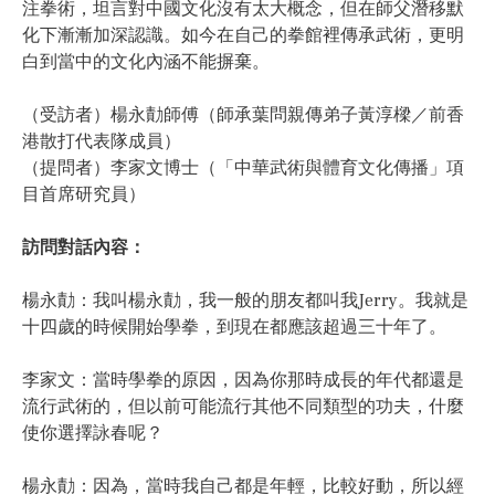
注拳術，坦言對中國文化沒有太大概念，但在師父潛移默
化下漸漸加深認識。如今在自己的拳館裡傳承武術，更明
白到當中的文化內涵不能摒棄。
（受訪者）楊永勣師傅（師承葉問親傳弟子黃淳樑／前香
港散打代表隊成員）
（提問者）李家文博士（「中華武術與體育文化傳播」項
目首席研究員）
訪問對話內容：
楊永勣：我叫楊永勣，我一般的朋友都叫我Jerry。我就是
十四歲的時候開始學拳，到現在都應該超過三十年了。
李家文：當時學拳的原因，因為你那時成長的年代都還是
流行武術的，但以前可能流行其他不同類型的功夫，什麼
使你選擇詠春呢？
楊永勣：因為，當時我自己都是年輕，比較好動，所以經