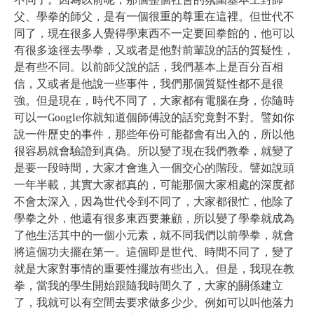
不同了。因為以前呢，那個整個社會的氛圍基本上對師
父、學拳的師父，是有一個很重的尊重在這裡。但世代不
同了，現在很多人覺得學東西不一定要回拳館的，他可以
有很多途徑去學拳，又或者是他對前輩說的話的質疑性，
是有些不同。以前師父說的話，我們基本上是百分百相
信，又或者是他說一些事件，我們那個質疑性都不是很
強。但是現在，時代不同了，大家都有電腦在身，你隨時
可以一Google你就知道個師傅說的話究竟對不對。譬如你
說一件歷史的事件，那些年份可能都會有出入的，所以他
很容易就會驗證到真偽。所以變了現在我們教拳，就變了
是要一段時間，大家才會進入一個交心的階段。譬如說頭
一年半載，其實大家都真的，可能那個大家相處的深度都
不會太深入，因為世代令到不同了，大家都很忙，他除了
學拳之外，他還有很多東西要兼顧，所以變了學拳就成為
了他生活其中的一個小元素，就不同我們以前學拳，就會
將這個功夫擺在第一。這個即是世代、時間不同了，變了
就是大家對事情的重要性擺放有些出入。但是，我現在教
拳，當我的學生開始跟隨我時間久了，大家的關係建立
了，我就可以有空間去要求做多少少。例如可以叫他落力